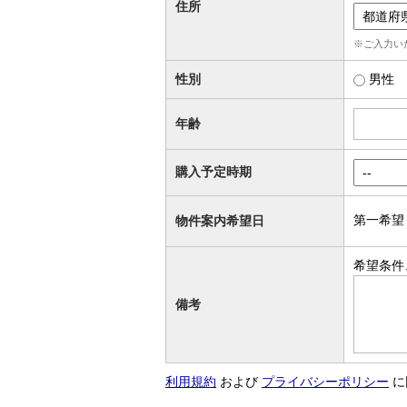
住所
※ご入力い
性別
男性
年齢
購入予定時期
第一希望
物件案内希望日
希望条件
備考
利用規約
および
プライバシーポリシー
に