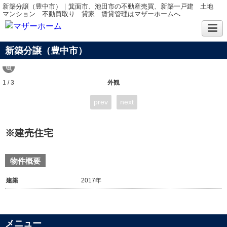
新築分譲（豊中市）｜箕面市、池田市の不動産売買、新築一戸建 土地
マンション 不動買取り 貸家 賃貸管理はマザーホームへ
新築分譲（豊中市）
1 / 3
外観
prev
next
※建売住宅
物件概要
建築
2017年
メニュー