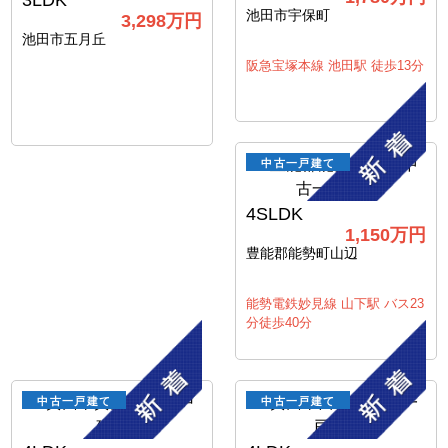
3LDK
池田市宇保町
3,298
万円
池田市五月丘
阪急宝塚本線 池田駅 徒歩13分
中古一戸建て
4SLDK
1,150
万円
豊能郡能勢町山辺
能勢電鉄妙見線 山下駅 バス23
分徒歩40分
中古一戸建て
中古一戸建て