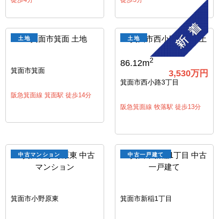
土地
土地
2
86.12m
箕面市箕面
3,530
万円
箕面市西小路3丁目
阪急箕面線 箕面駅 徒歩14分
阪急箕面線 牧落駅 徒歩13分
中古マンション
中古一戸建て
箕面市小野原東
箕面市新稲1丁目