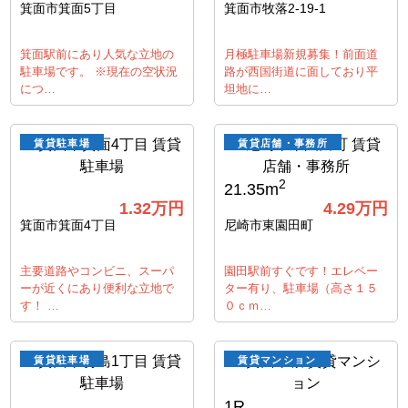
箕面市箕面5丁目
箕面市牧落2-19-1
箕面駅前にあり人気な立地の
月極駐車場新規募集！前面道
駐車場です。 ※現在の空状況
路が西国街道に面しており平
につ…
坦地に…
賃貸駐車場
賃貸店舗・事務所
2
21.35m
1.32
万円
4.29
万円
箕面市箕面4丁目
尼崎市東園田町
主要道路やコンビニ、スーパ
園田駅前すぐです！エレベー
ーが近くにあり便利な立地で
ター有り、駐車場（高さ１５
す！ …
０ｃｍ…
賃貸駐車場
賃貸マンション
1R