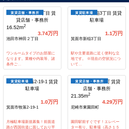
賃貸店舗・事務所
賃貸駐車場
2
16.52m
3.74
万円
1.1
万円
池田市神田２丁目
箕面市新稲3丁目
ワンルームタイプのお部屋に
駅や主要道路に近く便利な立
なります。業種や内装等、諸
地です。 ※現在の空状況につ
条件ご…
いて…
賃貸駐車場
賃貸店舗・事務所
2
21.35m
1.0
万円
4.29
万円
箕面市牧落2-19-1
尼崎市東園田町
月極駐車場新規募集！前面道
園田駅前すぐです！エレベー
路が西国街道に面しており平
ター有り、駐車場（高さ１５