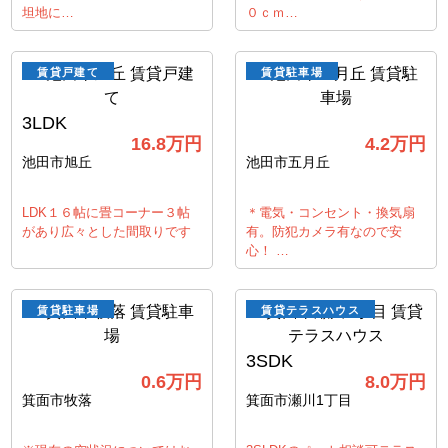
坦地に…
０ｃｍ…
賃貸戸建て
賃貸駐車場
3LDK
16.8
万円
4.2
万円
池田市旭丘
池田市五月丘
LDK１６帖に畳コーナー３帖
＊電気・コンセント・換気扇
があり広々とした間取りです
有。防犯カメラ有なので安
心！ …
賃貸駐車場
賃貸テラスハウス
3SDK
0.6
万円
8.0
万円
箕面市牧落
箕面市瀬川1丁目