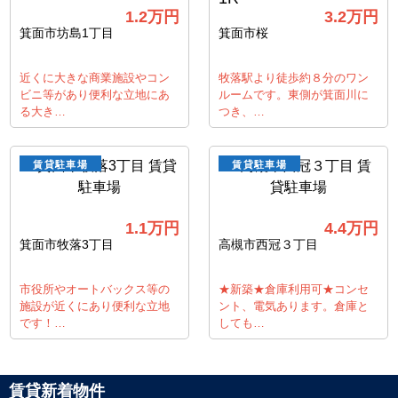
1.2
万円
3.2
万円
箕面市坊島1丁目
箕面市桜
近くに大きな商業施設やコン
牧落駅より徒歩約８分のワン
ビニ等があり便利な立地にあ
ルームです。東側が箕面川に
る大き…
つき、…
賃貸駐車場
賃貸駐車場
1.1
万円
4.4
万円
箕面市牧落3丁目
高槻市西冠３丁目
市役所やオートバックス等の
★新築★倉庫利用可★コンセ
施設が近くにあり便利な立地
ント、電気あります。倉庫と
です！…
しても…
賃貸新着物件