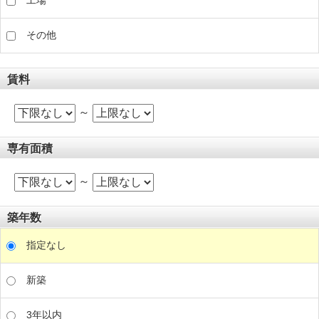
工場
その他
賃料
～
専有面積
～
築年数
指定なし
新築
3年以内