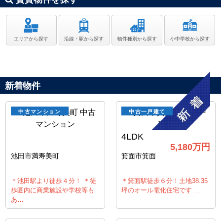
エリアから探す
沿線・駅から探す
物件種別から探す
小中学校から探す
新着物件
中古マンション
中古一戸建て
4LDK
5,180
万円
池田市満寿美町
箕面市箕面
＊池田駅より徒歩４分！ ＊徒
＊箕面駅徒歩６分！土地38.35
歩圏内に商業施設や学校等も
坪のオール電化住宅です …
あ…