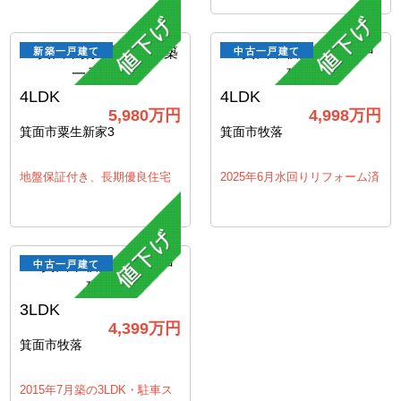
新築一戸建て
中古一戸建て
4LDK
4LDK
5,980
万円
4,998
万円
箕面市粟生新家3
箕面市牧落
地盤保証付き、長期優良住宅
2025年6月水回りリフォーム済
中古一戸建て
3LDK
4,399
万円
箕面市牧落
2015年7月築の3LDK・駐車ス