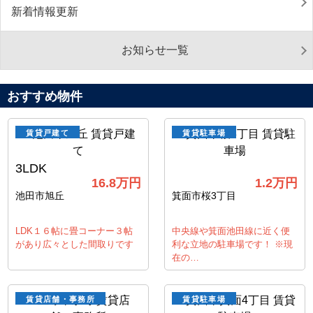
新着情報更新
お知らせ一覧
おすすめ物件
賃貸戸建て
賃貸駐車場
3LDK
16.8
万円
1.2
万円
池田市旭丘
箕面市桜3丁目
LDK１６帖に畳コーナー３帖
中央線や箕面池田線に近く便
があり広々とした間取りです
利な立地の駐車場です！ ※現
在の…
賃貸店舗・事務所
賃貸駐車場