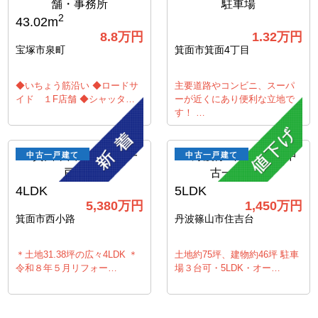
2
43.02m
8.8
万円
1.32
万円
宝塚市泉町
箕面市箕面4丁目
◆いちょう筋沿い ◆ロードサ
主要道路やコンビニ、スーパ
イド １F店舗 ◆シャッタ…
ーが近くにあり便利な立地で
す！ …
中古一戸建て
中古一戸建て
4LDK
5LDK
5,380
万円
1,450
万円
箕面市西小路
丹波篠山市住吉台
＊土地31.38坪の広々4LDK ＊
土地約75坪、建物約46坪 駐車
令和８年５月リフォー…
場３台可・5LDK・オー…