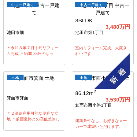
中古一戸建て
中古一戸建て
3SLDK
3,480
万円
池田市畑
池田市畑1丁目
＊令和８年７月中旬リフォー
室内リフォーム完成。大変き
ム完成 ＊約30.35坪のゆっ…
れいです。
土地
土地
2
86.12m
箕面市箕面
3,530
万円
箕面市西小路3丁目
＊２沿線利用可能な便利な立
地 ＊前面道路との高低差無し
建築条件なし。お好きなメー
…
カーで建築いただけます。