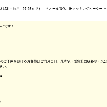
LDK＋納戸、97.95㎡です！ ＊オール電化、IHクッキングヒーター
5㎡です！
見のご予約を頂けるお客様はご内見当日、最寄駅（阪急箕面線各駅）又
さい。
■
）
）
）
）