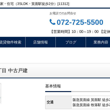
住宅（3SLDK・箕面駅徒歩2分）[11312]
お電話でのお問合せ
072-725-5500
【営業時間】10：00～19：00 【
賃貸物件検索
店舗情報
ブログ
業務内容
目 中古戸建
基本情報
阪急箕面線 箕面駅 徒歩
交通
阪急箕面線 牧落駅 徒歩