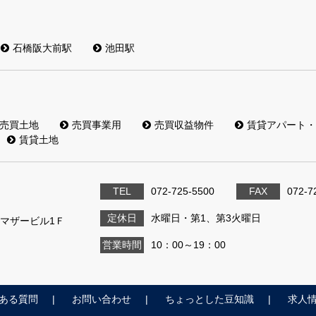
石橋阪大前駅
池田駅
売買土地
売買事業用
売買収益物件
賃貸アパート・
賃貸土地
TEL
072-725-5500
FAX
072-7
定休日
水曜日・第1、第3火曜日
3 マザービル1Ｆ
営業時間
10：00～19：00
ある質問
お問い合わせ
ちょっとした豆知識
求人