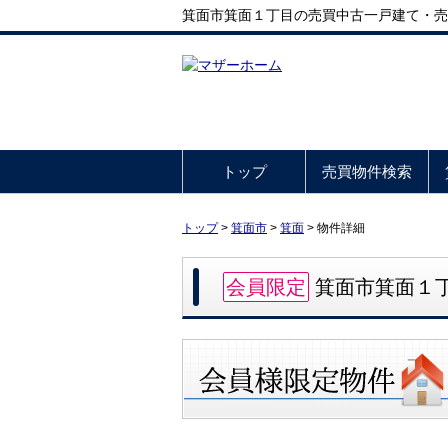
箕面市箕面１丁目の売買中古一戸建て・売家・
トップ
売買物件検索
トップ
>
箕面市
>
箕面
>
物件詳細
会員限定
箕面市箕面１丁