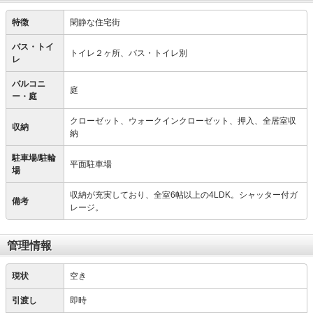
特徴
閑静な住宅街
バス・トイ
トイレ２ヶ所、バス・トイレ別
レ
バルコニ
庭
ー・庭
クローゼット、ウォークインクローゼット、押入、全居室収
収納
納
駐車場/駐輪
平面駐車場
場
収納が充実しており、全室6帖以上の4LDK。シャッター付ガ
備考
レージ。
管理情報
現状
空き
引渡し
即時