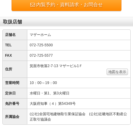
内覧予約・資料請求・お問合せ
取扱店舗
店舗名
マザーホーム
TEL
072-725-5500
FAX
072-725-5577
箕面市牧落2-7-13 マザービル1Ｆ
住所
地図を表示
営業時間
10：00～19：00
定休日
水曜日・第1、第3火曜日
免許番号
大阪府知事（４）第54349号
(公社)全国宅地建物取引業保証協会 (公社)近畿地区不動産公
所属協会
正取引協議会