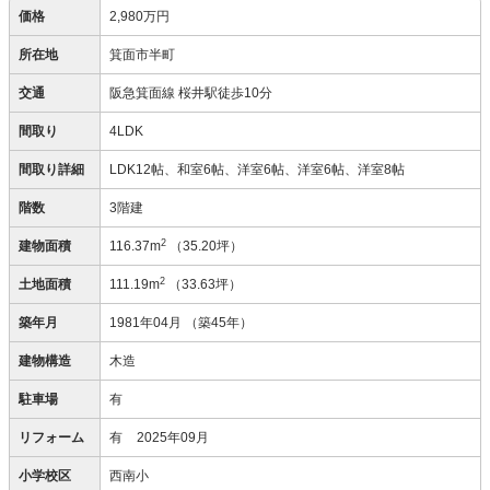
価格
2,980万円
所在地
箕面市半町
交通
阪急箕面線 桜井駅徒歩10分
間取り
4LDK
間取り詳細
LDK12帖、和室6帖、洋室6帖、洋室6帖、洋室8帖
階数
3階建
2
建物面積
116.37m
（35.20坪）
2
土地面積
111.19m
（33.63坪）
築年月
1981年04月
（築45年）
建物構造
木造
駐車場
有
リフォーム
有
2025年09月
小学校区
西南小