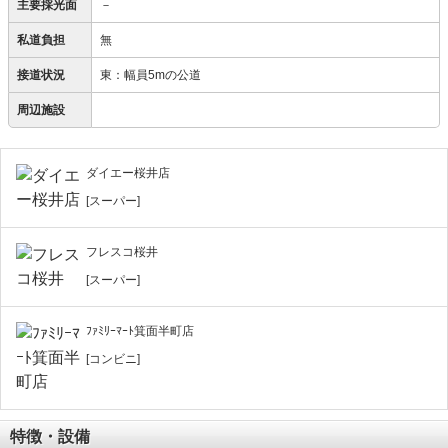
主要採光面
－
私道負担
無
接道状況
東：幅員5mの公道
周辺施設
ダイエー桜井店
[スーパー]
フレスコ桜井
[スーパー]
ﾌｧﾐﾘｰﾏｰﾄ箕面半町店
[コンビニ]
特徴・設備