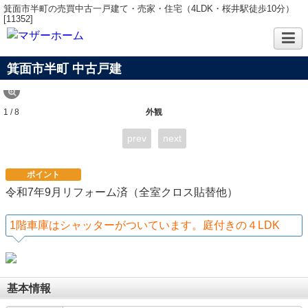
箕面市半町の売買中古一戸建て・売家・住宅（4LDK・桜井駅徒歩10分）
[11352]
箕面市半町 中古戸建
1 / 8
外観
prev
next
ポイント
令和7年9月リフォーム済（全室クロス貼替他）
1階車庫はシャッターがついています。庭付きの４LDK
基本情報