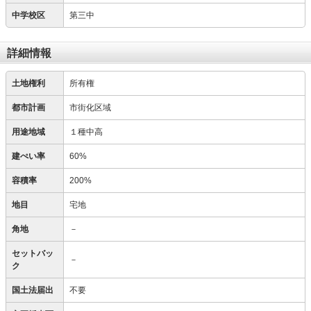
中学校区
第三中
詳細情報
土地権利
所有権
都市計画
市街化区域
用途地域
１種中高
建ぺい率
60%
容積率
200%
地目
宅地
角地
－
セットバッ
－
ク
国土法届出
不要