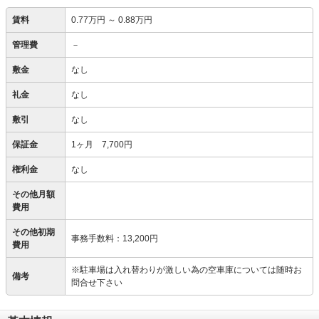
賃料
0.77万円
～
0.88万円
管理費
－
敷金
なし
礼金
なし
敷引
なし
保証金
1ヶ月 7,700円
権利金
なし
その他月額
費用
その他初期
事務手数料
：
13,200円
費用
※駐車場は入れ替わりが激しい為の空車庫については随時お
備考
問合せ下さい