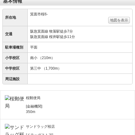
基本情報
箕面市桜6-
所在地
地図を表示
阪急箕面線 牧落駅徒歩7分
交通
阪急箕面線 桜井駅徒歩11分
駐車場種別
平面
小学校区
南小
（210m）
中学校区
第三中
（1,700m）
周辺施設
桜郵便局
[金融機関]
350m
サンドラッグ桜店