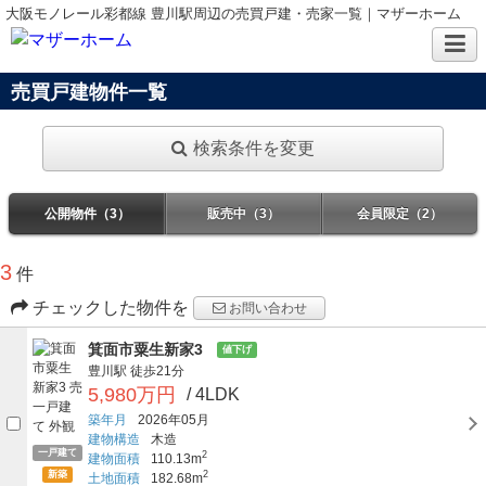
大阪モノレール彩都線 豊川駅周辺の売買戸建・売家一覧｜マザーホーム
売買戸建物件一覧
検索条件を変更
公開物件（3）
販売中（3）
会員限定（2）
3
件
チェックした物件を
お問い合わせ
箕面市粟生新家3
値下げ
豊川駅
徒歩21分
5,980万円
/ 4LDK
築年月
2026年05月
建物構造
木造
一戸建て
2
建物面積
110.13m
新築
2
土地面積
182.68m