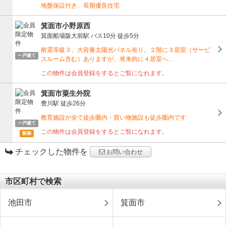
地盤保証付き、長期優良住宅
箕面市小野原西
箕面船場阪大前駅
バス10分
徒歩5分
耐震等級３、大容量太陽光パネル有り。２階に３居室（サービ
一戸建て
スルーム含む）ありますが、将来的に４居室へ…
この物件は会員登録をするとご覧になれます。
箕面市粟生外院
豊川駅
徒歩26分
教育施設が全て徒歩圏内・買い物施設も徒歩圏内です
一戸建て
この物件は会員登録をするとご覧になれます。
新築
チェックした物件を
お問い合わせ
市区町村で検索
池田市
箕面市