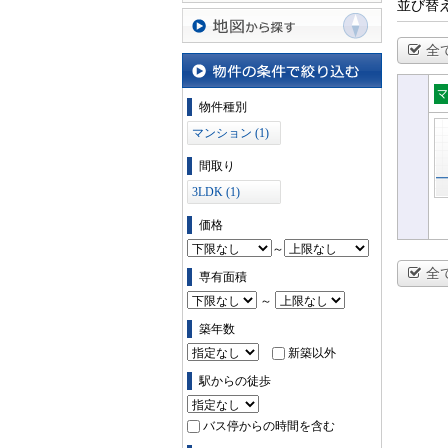
並び替
沿線・駅から探す
全
地図から探す
物件の条件で絞り込む
物件種別
マ
マンション (1)
ン
間取り
3LDK (1)
価格
～
全
専有面積
～
築年数
新築以外
駅からの徒歩
バス停からの時間を含む