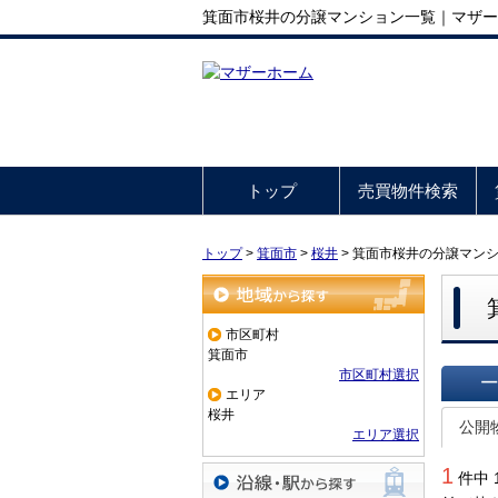
箕面市桜井の分譲マンション一覧｜マザー
トップ
売買物件検索
トップ
>
箕面市
>
桜井
>
箕面市桜井の分譲マン
地域から探す
市区町村
箕面市
市区町村選択
エリア
一覧で
桜井
公開
エリア選択
1
件中 