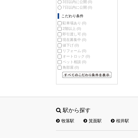
3日以内に公開
(0)
7日以内に公開
(0)
こだわり条件
駐車場あり
(0)
2階以上
(0)
即引渡し可
(0)
現在募集中
(0)
値下げ
(0)
リフォーム
(0)
オートロック
(0)
ペット相談
(0)
角部屋
(0)
すべてのこだわり条件を見る
駅から探す
牧落駅
箕面駅
桜井駅