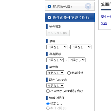
沿線・駅から探す
箕面
地図から探す
粟生外
箕面
物件の条件で絞り込む
物件種別
マンション (0)
価格
～
専有面積
～
築年数
新築以外
駅からの徒歩
バス停からの時間を含む
情報公開日
指定なし
本日公開
(0)