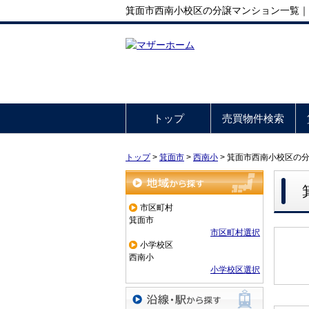
箕面市西南小校区の分譲マンション一覧｜
トップ
売買物件検索
トップ
>
箕面市
>
西南小
>
箕面市西南小校区の
地域から探す
市区町村
箕面市
市区町村選択
小学校区
西南小
小学校区選択