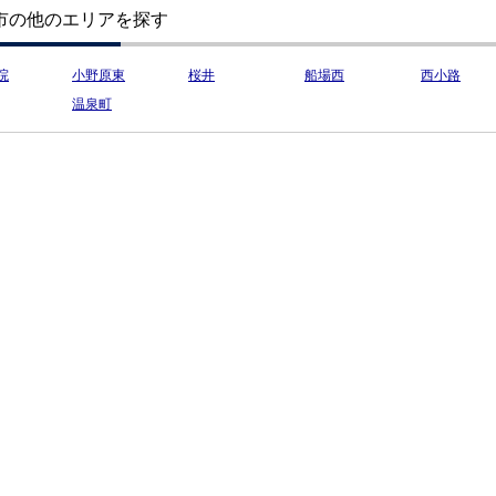
市の他のエリアを探す
院
小野原東
桜井
船場西
西小路
温泉町