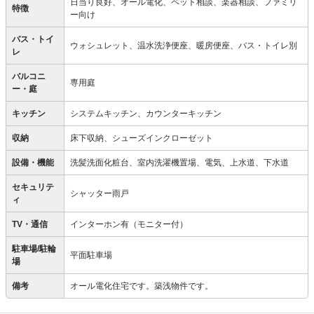
日当り良好、オール電化、ペット相談、楽器相談、ファミリ
特徴
ー向け
バス・トイ
ウォシュレット、温水洗浄便座、暖房便座、バス・トイレ別
レ
バルコニ
専用庭
ー・庭
キッチン
システムキッチン、カウンターキッチン
収納
床下収納、シューズインクローゼット
設備・機能
洗髪洗面化粧台、室内洗濯機置場、電気、上水道、下水道
セキュリテ
シャッター雨戸
ィ
TV・通信
インターホン有（モニター付）
駐車場/駐輪
平面駐車場
場
備考
オール電化住宅です。築浅物件です。