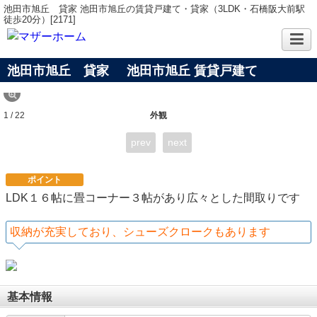
池田市旭丘 貸家 池田市旭丘の賃貸戸建て・貸家（3LDK・石橋阪大前駅
徒歩20分）[2171]
池田市旭丘 貸家
池田市旭丘 賃貸戸建て
1 / 22
外観
prev
next
ポイント
LDK１６帖に畳コーナー３帖があり広々とした間取りです
収納が充実しており、シューズクロークもあります
基本情報