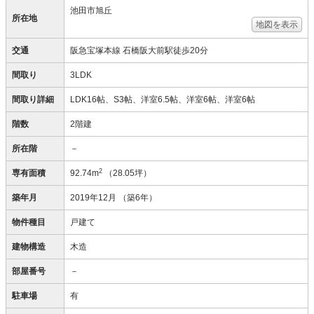
池田市旭丘
所在地
地図を表示
交通
阪急宝塚本線 石橋阪大前駅徒歩20分
間取り
3LDK
間取り詳細
LDK16帖、S3帖、洋室6.5帖、洋室6帖、洋室6帖
階数
2階建
所在階
－
2
専有面積
92.74m
（28.05坪）
築年月
2019年12月
（築6年）
物件種目
戸建て
建物構造
木造
部屋番号
－
駐車場
有