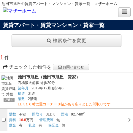
池田市旭丘の賃貸アパート・マンション・貸家一覧｜マザーホーム
賃貸アパート・賃貸マンション・貸家一覧
検索条件を変更
1
件
チェックした物件を
お問い合わせ
池田市旭丘（池田市旭丘 貸家）
石橋阪大前駅
徒歩20分
築年月
2019年12月
(築6年)
構造
木造
階数
2階建
戸建て
LDK１６帖に畳コーナー３帖があり広々とした間取りです
2
階数
間取り
3LDK
面積
92.74m
全室
賃料
16.8
万円
管理費等
無
敷金
有
礼金
有
保証金
無