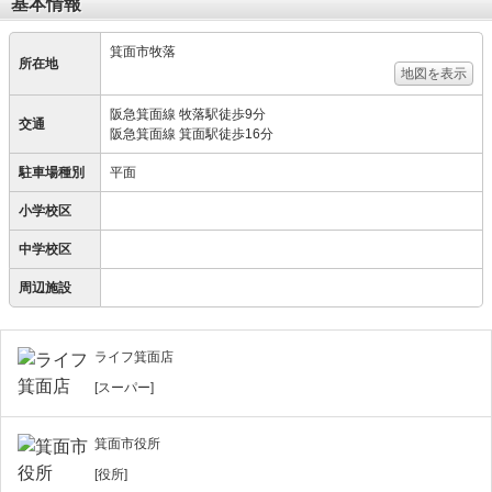
基本情報
箕面市牧落
所在地
地図を表示
阪急箕面線 牧落駅徒歩9分
交通
阪急箕面線 箕面駅徒歩16分
駐車場種別
平面
小学校区
中学校区
周辺施設
ライフ箕面店
[スーパー]
箕面市役所
[役所]