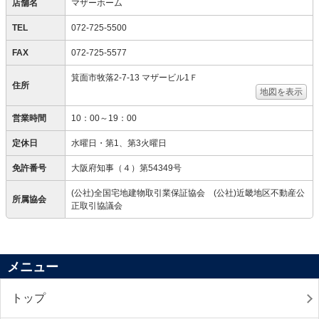
店舗名
マザーホーム
TEL
072-725-5500
FAX
072-725-5577
箕面市牧落2-7-13 マザービル1Ｆ
住所
地図を表示
営業時間
10：00～19：00
定休日
水曜日・第1、第3火曜日
免許番号
大阪府知事（４）第54349号
(公社)全国宅地建物取引業保証協会 (公社)近畿地区不動産公
所属協会
正取引協議会
メニュー
トップ