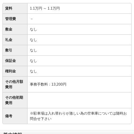
賃料
1.1万円
～
1.1万円
管理費
－
敷金
なし
礼金
なし
敷引
なし
保証金
なし
権利金
なし
その他月額
事務手数料
：
13,200円
費用
その他初期
費用
※駐車場は入れ替わりが激しい為の空車庫については随時お
備考
問合せ下さい