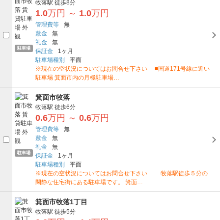
牧落駅
徒歩8分
1.0
万円
～
1.0
万円
管理費等
無
敷金
無
礼金
無
駐車場
保証金
1ヶ月
駐車場種別
平面
※現在の空状況についてはお問合せ下さい ■国道171号線に近い
駐車場 箕面市内の月極駐車場…
箕面市牧落
牧落駅
徒歩6分
0.6
万円
～
0.6
万円
管理費等
無
敷金
無
礼金
無
駐車場
保証金
1ヶ月
駐車場種別
平面
※現在の空状況についてはお問合せ下さい 牧落駅徒歩５分の
閑静な住宅街にある駐車場です。 箕面…
箕面市牧落1丁目
牧落駅
徒歩5分