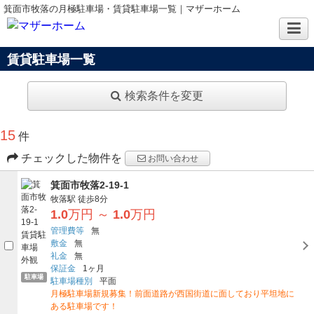
箕面市牧落の月極駐車場・賃貸駐車場一覧｜マザーホーム
賃貸駐車場一覧
検索条件を変更
15
件
チェックした物件を
お問い合わせ
箕面市牧落2-19-1
牧落駅
徒歩8分
1.0
万円
～
1.0
万円
管理費等
無
敷金
無
礼金
無
保証金
1ヶ月
駐車場
駐車場種別
平面
月極駐車場新規募集！前面道路が西国街道に面しており平坦地に
ある駐車場です！