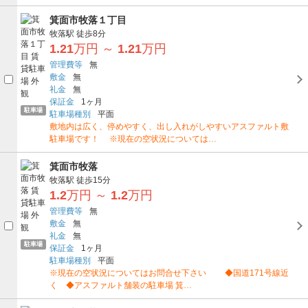
箕面市牧落１丁目
牧落駅
徒歩8分
1.21
万円
～
1.21
万円
管理費等
無
敷金
無
礼金
無
保証金
1ヶ月
駐車場
駐車場種別
平面
敷地内は広く、停めやすく、出し入れがしやすいアスファルト敷
駐車場です！ ※現在の空状況については…
箕面市牧落
牧落駅
徒歩15分
1.2
万円
～
1.2
万円
管理費等
無
敷金
無
礼金
無
駐車場
保証金
1ヶ月
駐車場種別
平面
※現在の空状況についてはお問合せ下さい ◆国道171号線近
く ◆アスファルト舗装の駐車場 箕…