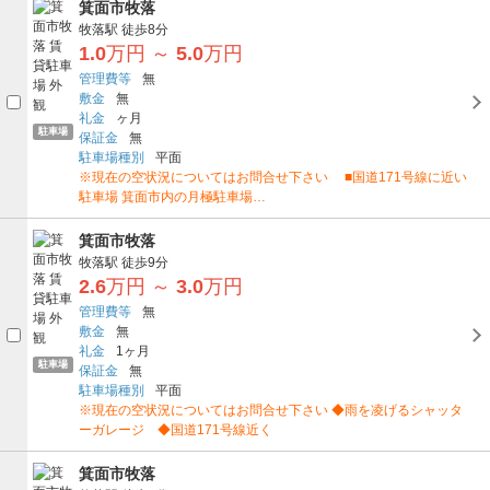
箕面市牧落
牧落駅
徒歩8分
1.0
万円
～
5.0
万円
管理費等
無
敷金
無
礼金
ヶ月
駐車場
保証金
無
駐車場種別
平面
※現在の空状況についてはお問合せ下さい ■国道171号線に近い
駐車場 箕面市内の月極駐車場…
箕面市牧落
牧落駅
徒歩9分
2.6
万円
～
3.0
万円
管理費等
無
敷金
無
礼金
1ヶ月
駐車場
保証金
無
駐車場種別
平面
※現在の空状況についてはお問合せ下さい ◆雨を凌げるシャッタ
ーガレージ ◆国道171号線近く
箕面市牧落