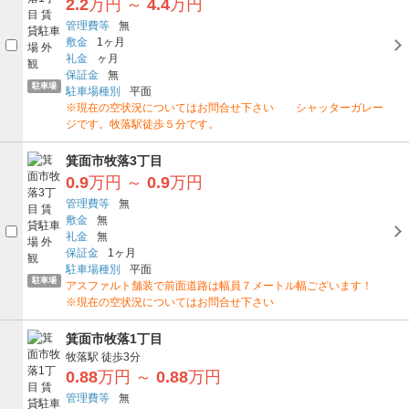
2.2
万円
～
4.4
万円
管理費等
無
敷金
1ヶ月
礼金
ヶ月
保証金
無
駐車場
駐車場種別
平面
※現在の空状況についてはお問合せ下さい シャッターガレー
ジです。牧落駅徒歩５分です。
箕面市牧落3丁目
0.9
万円
～
0.9
万円
管理費等
無
敷金
無
礼金
無
保証金
1ヶ月
駐車場種別
平面
駐車場
アスファルト舗装で前面道路は幅員７メートル幅ございます！
※現在の空状況についてはお問合せ下さい
箕面市牧落1丁目
牧落駅
徒歩3分
0.88
万円
～
0.88
万円
管理費等
無