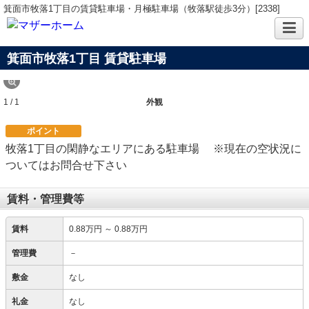
箕面市牧落1丁目の賃貸駐車場・月極駐車場（牧落駅徒歩3分）[2338]
箕面市牧落1丁目
賃貸駐車場
1 / 1
外観
ポイント
牧落1丁目の閑静なエリアにある駐車場 ※現在の空状況に
ついてはお問合せ下さい
賃料・管理費等
賃料
0.88万円
～
0.88万円
管理費
－
敷金
なし
礼金
なし