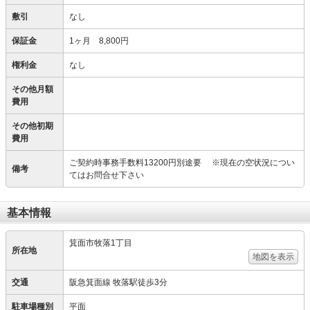
敷引
なし
保証金
1ヶ月 8,800円
権利金
なし
その他月額
費用
その他初期
費用
ご契約時事務手数料13200円別途要 ※現在の空状況につい
備考
てはお問合せ下さい
基本情報
箕面市牧落1丁目
所在地
地図を表示
交通
阪急箕面線 牧落駅徒歩3分
駐車場種別
平面