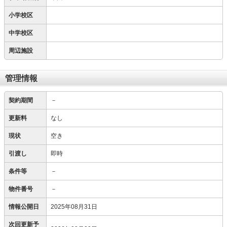
小学校区
中学校区
周辺施設
管理情報
契約期間
－
更新料
なし
現状
空き
引渡し
即時
条件等
－
物件番号
－
情報公開日
2025年08月31日
次回更新予