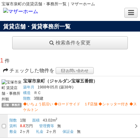
宝塚市泉町の賃貸店舗・事務所一覧｜マザーホーム
賃貸店舗・賃貸事務所一覧
検索条件を変更
1
件
チェックした物件を
お問い合わせ
宝塚市泉町（ジャルダン宝塚五番館）
築年月
1988年05月
(築38年)
構造
ＲＣ
階数
3階建
◆いちょう筋沿い ◆ロードサイド １F店舗 ◆シャッター付き ◆ス
店舗・事務所
ケルトン
2
階数
1階
面積
43.02m
賃料
8.8
万円
管理費等
無
敷金
2ヶ月
礼金
2ヶ月
保証金
無