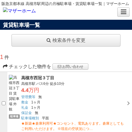
阪急京都本線 高槻市駅周辺の月極駐車場・賃貸駐車場一覧｜マザーホーム
賃貸駐車場一覧
検索条件を変更
1
件
チェックした物件を
お問い合わせ
高槻市西冠３丁目
高槻市駅
バス6分
徒歩10分
4.4
万円
管理費等
無
敷金
1ヶ月
礼金
1ヶ月
保証金
無
駐車場
駐車場種別
平面
★新築★倉庫利用可★コンセント、電気あります。倉庫としても
ご利用いただけます。 ※現在の空状況につ…