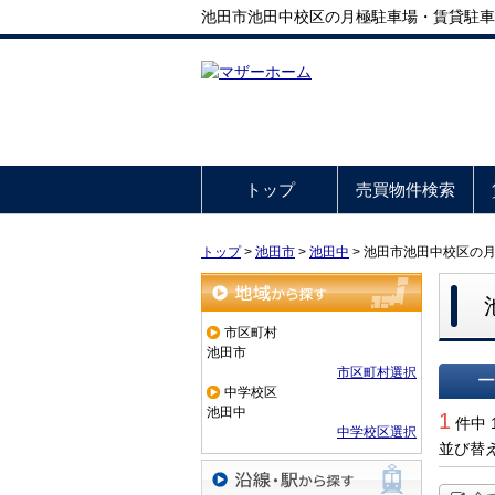
池田市池田中校区の月極駐車場・賃貸駐車
トップ
売買物件検索
トップ
>
池田市
>
池田中
>
池田市池田中校区の
地域から探す
市区町村
池田市
市区町村選択
中学校区
一覧で
池田中
1
件中 
中学校区選択
並び替