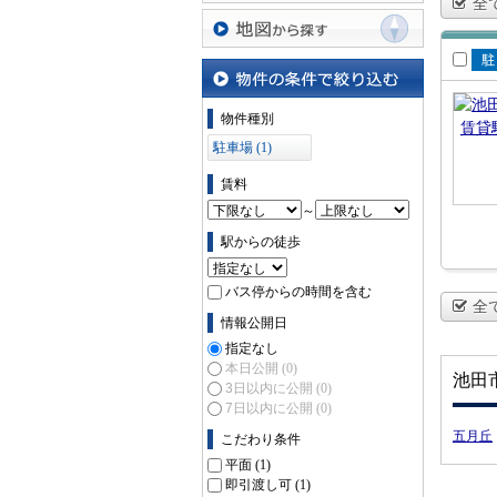
全
沿線・駅から探す
地図から探す
賃
場
物件の条件で絞り込む
物件種別
駐車場 (1)
賃料
～
駅からの徒歩
バス停からの時間を含む
全
情報公開日
指定なし
本日公開
(0)
池田
3日以内に公開
(0)
7日以内に公開
(0)
五月丘
こだわり条件
平面
(1)
即引渡し可
(1)