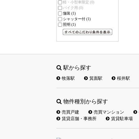
軽・小型車限定
(0)
バイク用
(0)
舗装
(1)
シャッター付
(1)
照明
(1)
すべてのこだわり条件を見る
駅から探す
牧落駅
箕面駅
桜井駅
物件種別から探す
売買戸建
売買マンション
賃貸店舗・事務所
賃貸駐車場