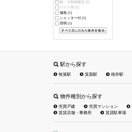
軽・小型車限定
(0)
バイク用
(0)
舗装
(1)
シャッター付
(1)
照明
(1)
すべてのこだわり条件を見る
駅から探す
牧落駅
箕面駅
桜井駅
物件種別から探す
売買戸建
売買マンション
賃貸店舗・事務所
賃貸駐車場