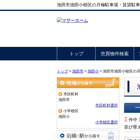
池田市池田小校区の月極駐車場・賃貸駐車
トップ
売買物件検索
トップ
>
池田市
>
池田小
>
池田市池田小校区の
地域から探す
市区町村
池田市
市区町村選択
小学校区
一覧で
池田小
1
件中 
小学校区選択
並び替