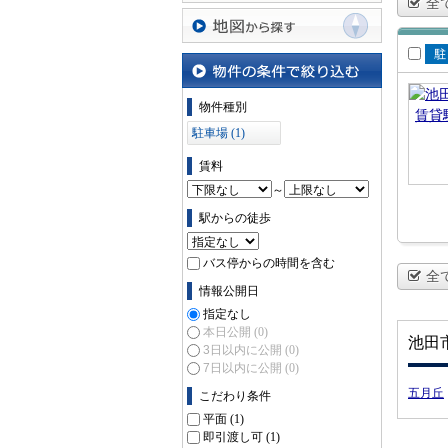
全
沿線・駅から探す
地図から探す
賃
場
物件の条件で絞り込む
物件種別
駐車場 (1)
賃料
～
駅からの徒歩
バス停からの時間を含む
全
情報公開日
指定なし
本日公開
(0)
池田
3日以内に公開
(0)
7日以内に公開
(0)
五月丘
こだわり条件
平面
(1)
即引渡し可
(1)