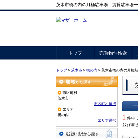
茨木市橋の内の月極駐車場・賃貸駐車場一
トップ
売買物件検索
トップ
>
茨木市
>
橋の内
>
茨木市橋の内の月極
地域から探す
市区町村
茨木市
市区町村選択
エリア
一覧で
橋の内
1
件中 
エリア選択
並び替