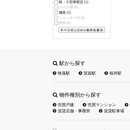
軽・小型車限定
(1)
バイク用
(0)
舗装
(1)
シャッター付
(0)
照明
(0)
すべてのこだわり条件を見る
駅から探す
牧落駅
箕面駅
桜井駅
物件種別から探す
売買戸建
売買マンション
賃貸店舗・事務所
賃貸駐車場