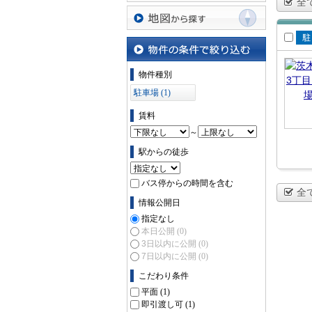
全
沿線・駅から探す
地図から探す
賃
場
物件の条件で絞り込む
物件種別
駐車場 (1)
賃料
～
駅からの徒歩
バス停からの時間を含む
全
情報公開日
指定なし
本日公開
(0)
3日以内に公開
(0)
7日以内に公開
(0)
こだわり条件
平面
(1)
即引渡し可
(1)