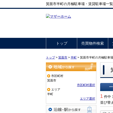
箕面市半町の月極駐車場・賃貸駐車場一覧
トップ
売買物件検索
トップ
>
箕面市
>
半町
>
箕面市半町の月極駐車
地域から探す
市区町村
箕面市
市区町村選択
エリア
一覧で
半町
1
件中 
エリア選択
並び替