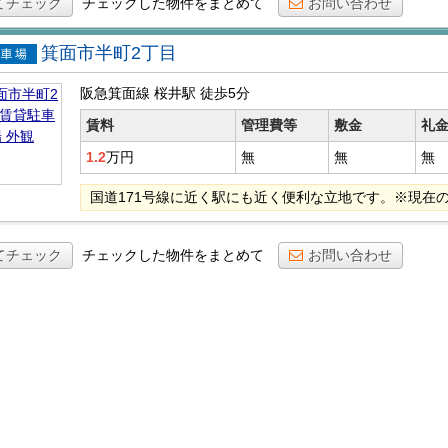
てチェック
チェックした物件をまとめて
お問い合わせ
箕面市半町2丁目
貸駐車
阪急箕面線 桜井駅
徒歩5分
賃料
管理費等
敷金
礼
1.2
万円
無
無
無
国道171号線に近く駅にも近く便利な立地です。※現在
てチェック
チェックした物件をまとめて
お問い合わせ