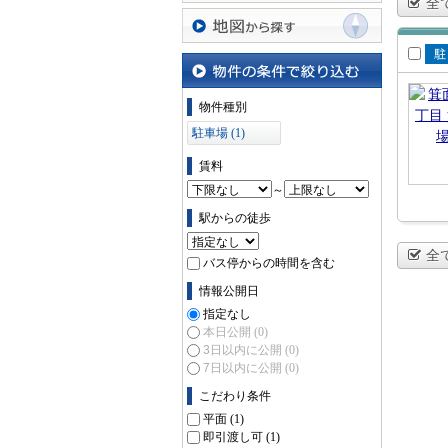
全
沿線・駅から探す
地図から探す
賃
場
物件の条件で絞り込む
物件種別
駐車場 (1)
賃料
～
駅からの徒歩
全
バス停からの時間を含む
情報公開日
指定なし
本日公開
(0)
3日以内に公開
(0)
7日以内に公開
(0)
こだわり条件
平面
(1)
即引渡し可
(1)