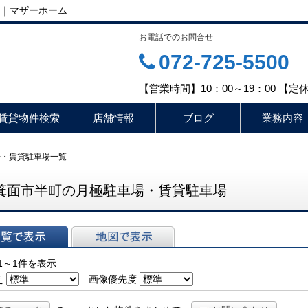
｜マザーホーム
お電話でのお問合せ
072-725-5500
【営業時間】10：00～19：00 【
賃貸物件検索
店舗情報
ブログ
業務内容
場・賃貸駐車場一覧
箕面市半町の月極駐車場・賃貸駐車場
表示
地図で表示
1～1件を表示
え
画像優先度