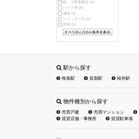
軽・小型車限定
(0)
バイク用
(0)
舗装
(0)
シャッター付
(0)
照明
(0)
すべてのこだわり条件を見る
駅から探す
牧落駅
箕面駅
桜井駅
物件種別から探す
売買戸建
売買マンション
賃貸店舗・事務所
賃貸駐車場