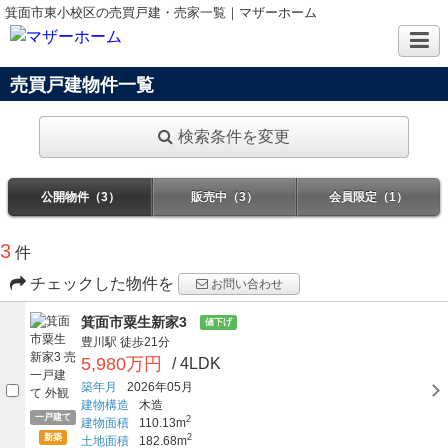
箕面市東小校区の売買戸建・売家一覧｜マザーホーム
売買戸建物件一覧
検索条件を変更
公開物件（3）
販売中（3）
会員限定（1）
3
件
チェックした物件を
お問い合わせ
箕面市粟生新家3
値下げ
豊川駅
徒歩21分
5,980万円
/ 4LDK
築年月
2026年05月
建物構造
木造
一戸建て
2
建物面積
110.13m
新築
2
土地面積
182.68m