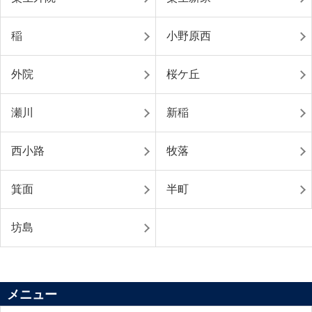
稲
小野原西
外院
桜ケ丘
瀬川
新稲
西小路
牧落
箕面
半町
坊島
メニュー