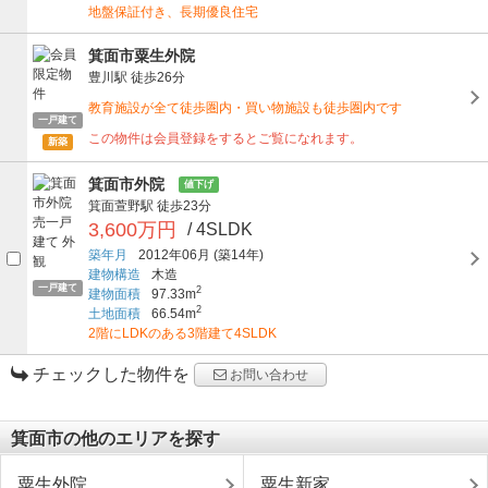
地盤保証付き、長期優良住宅
箕面市粟生外院
豊川駅
徒歩26分
教育施設が全て徒歩圏内・買い物施設も徒歩圏内です
一戸建て
この物件は会員登録をするとご覧になれます。
新築
箕面市外院
値下げ
箕面萱野駅
徒歩23分
3,600万円
/ 4SLDK
築年月
2012年06月
(築14年)
建物構造
木造
一戸建て
2
建物面積
97.33m
2
土地面積
66.54m
2階にLDKのある3階建て4SLDK
チェックした物件を
お問い合わせ
箕面市の他のエリアを探す
粟生外院
粟生新家