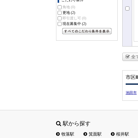
こだわり条件
角地
(0)
更地
(2)
即引渡し可
(0)
現在募集中
(2)
すべてのこだわり条件を見る
全
市区
池田市
駅から探す
牧落駅
箕面駅
桜井駅