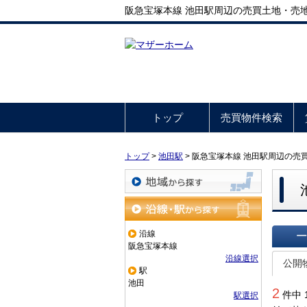
阪急宝塚本線 池田駅周辺の売買土地・売
トップ
売買物件検索
トップ
>
池田駅
>
阪急宝塚本線 池田駅周辺の売
地域から探す
沿線・駅から探す
沿線
阪急宝塚本線
一覧で
沿線選択
公開
駅
池田
2
件中 
駅選択