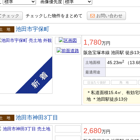
え
画像優先度
てチェック
チェックした物件をまとめて
お問い合わせ
池田市宇保町
土地
1,780
万円
阪急宝塚本線 池田駅
徒歩13
2
45.23m
（13.
土地面積
最適用途
＊私道面積15.4㎡、有効宅地
地 ＊池田駅徒歩13分
池田市神田3丁目
土地
2,680
万円