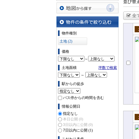
並び替
全
地図から探す
物件の条件で絞り込む
物件種別
売
土地 (2)
価格
～
土地面積
坪数で検索
～
駅からの徒歩
バス停からの時間を含む
情報公開日
指定なし
本日公開
(0)
売
3日以内に公開
(0)
7日以内に公開
(1)