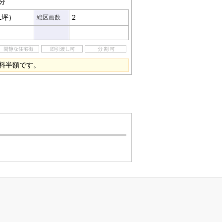
分
61坪）
2
総区画数
料半額です。