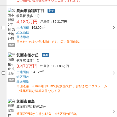
この物件は会員登録をするとご覧になれます。
箕面市新稲5丁目
新着
牧落駅
徒歩18分
4,180万円
坪単価：85.31万円
2
土地面積
162.00m
総区画数
最適用途
日当たりのよい角地物件です。広い前面道路。
土地
箕面市桜ケ丘
新着
牧落駅
徒歩13分
3,470万円
坪単価：121.88万円
2
土地面積
94.12m
総区画数
土地
最適用途
南側道路16.6m×間口9.6mで開放感抜群 。お好きなハウスメーカー
で建築可能な建築条件なし！店…
箕面市白島
箕面萱野駅
徒歩13分
箕面萱野駅から徒歩13分・全6区画のE号地