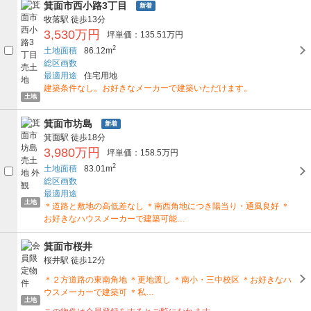
箕面市西小路3丁目
新着
牧落駅
徒歩13分
3,530万円
坪単価：135.51万円
2
土地面積
86.12m
総区画数
最適用途
住宅用地
建築条件なし。お好きなメーカーで建築いただけます。
土地
箕面市坊島
新着
箕面駅
徒歩18分
3,980万円
坪単価：158.5万円
2
土地面積
83.01m
総区画数
最適用途
土地
＊道路と敷地の高低差なし ＊南西角地につき陽当り・通風良好 ＊
お好きなハウスメーカーで建築可能…
箕面市桜井
桜井駅
徒歩12分
＊２方道路の東南角地 ＊更地渡し ＊南小・三中校区 ＊お好きなハ
ウスメーカーで建築可 ＊私…
土地