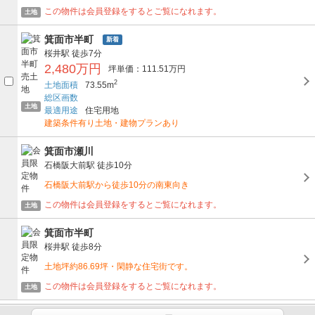
この物件は会員登録をするとご覧になれます。
土地
箕面市半町
新着
桜井駅
徒歩7分
2,480万円
坪単価：111.51万円
2
土地面積
73.55m
総区画数
土地
最適用途
住宅用地
建築条件有り土地・建物プランあり
箕面市瀬川
石橋阪大前駅
徒歩10分
石橋阪大前駅から徒歩10分の南東向き
この物件は会員登録をするとご覧になれます。
土地
箕面市半町
桜井駅
徒歩8分
土地坪約86.69坪・閑静な住宅街です。
この物件は会員登録をするとご覧になれます。
土地