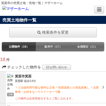
箕面市の売買土地・売地一覧｜マザーホーム
売買土地物件一覧
検索条件を変更
公開物件（18）
販売中（17）
会員限定（11）
18
件
チェックした物件を
お問い合わせ
箕面市箕面
箕面駅
徒歩14分
＊２沿線利用可能な便利な立地 ＊前面道路との高低差無し ＊北西
角地・お好きなハウスメーカーで建…
土地
この物件は会員登録をするとご覧になれます。