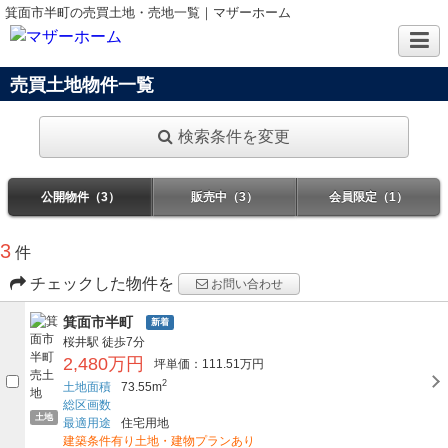
箕面市半町の売買土地・売地一覧｜マザーホーム
売買土地物件一覧
検索条件を変更
公開物件（3）
販売中（3）
会員限定（1）
3
件
チェックした物件を
お問い合わせ
箕面市半町
新着
桜井駅
徒歩7分
2,480万円
坪単価：111.51万円
2
土地面積
73.55m
総区画数
土地
最適用途
住宅用地
建築条件有り土地・建物プランあり