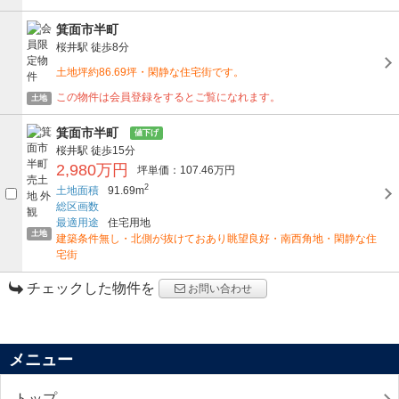
箕面市半町
桜井駅
徒歩8分
土地坪約86.69坪・閑静な住宅街です。
この物件は会員登録をするとご覧になれます。
土地
箕面市半町
値下げ
桜井駅
徒歩15分
2,980万円
坪単価：107.46万円
2
土地面積
91.69m
総区画数
最適用途
住宅用地
土地
建築条件無し・北側が抜けておあり眺望良好・南西角地・閑静な住
宅街
チェックした物件を
お問い合わせ
メニュー
トップ