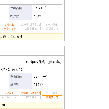
2
84.21m
専有面積
49戸
総戸数
に適しています
1980年05月築
（築46年）
バス7分
徒歩4分
2
74.62m
専有面積
219戸
総戸数
DK