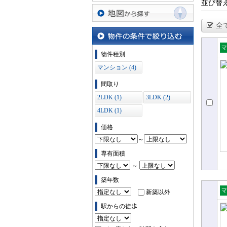
並び替
全
地図から探す
物件の条件で絞り込む
物件種別
売
マンション (4)
ョ
間取り
2LDK (1)
3LDK (2)
4LDK (1)
価格
～
専有面積
～
築年数
新築以外
売
駅からの徒歩
ョ