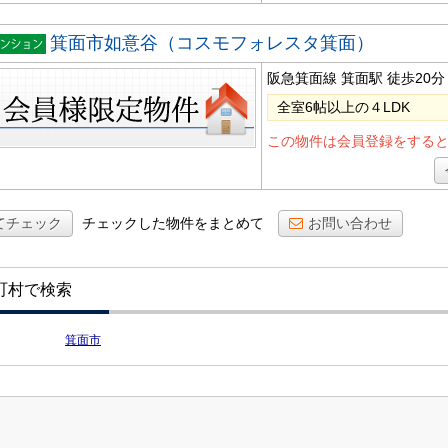
箕面市如意谷（コスモフォレスタ箕面）
ンショ
阪急箕面線 箕面駅
徒歩20分
全室6帖以上の４LDK
この物件は会員登録をする
てチェック
チェックした物件をまとめて
お問い合わせ
町村で検索
箕面市