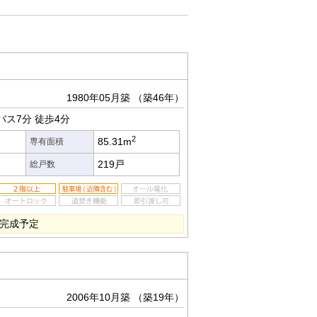
1980年05月築
（築46年）
バス7分
徒歩4分
2
85.31m
専有面積
219戸
総戸数
ン完成予定
2006年10月築
（築19年）