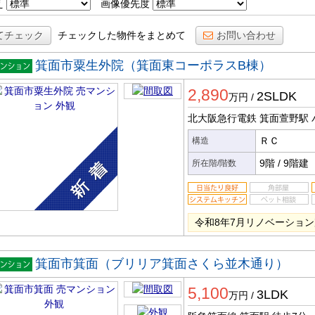
え
画像優先度
てチェック
チェックした物件をまとめて
お問い合わせ
箕面市粟生外院（箕面東コーポラスB棟）
マンシ
2,890
ン
2SLDK
万円
/
北大阪急行電鉄 箕面萱野駅
ＲＣ
構造
9階
/
9階建
所在階/階数
令和8年7月リノベーショ
箕面市箕面（ブリリア箕面さくら並木通り）
マンシ
5,100
ン
3LDK
万円
/