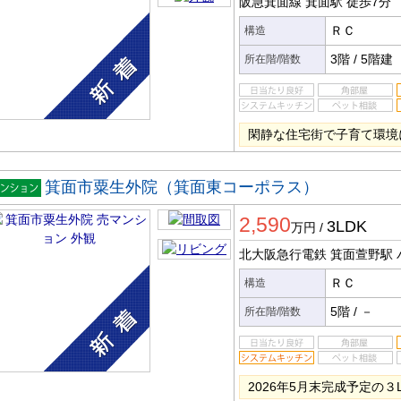
阪急箕面線 箕面駅
徒歩7分
ＲＣ
構造
3階
/
5階建
所在階/階数
閑静な住宅街で子育て環境
箕面市粟生外院（箕面東コーポラス）
マンシ
2,590
ン
3LDK
万円
/
北大阪急行電鉄 箕面萱野駅
ＲＣ
構造
5階
/
－
所在階/階数
2026年5月末完成予定の３L