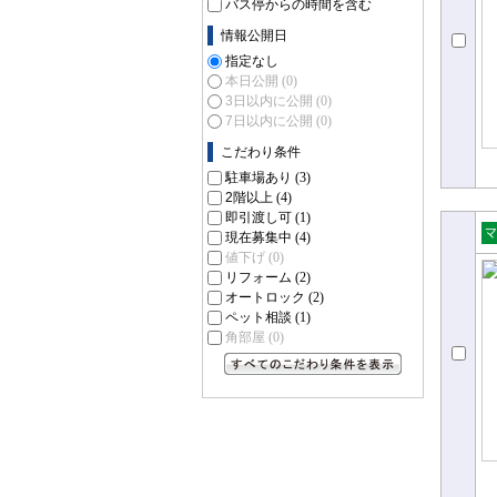
バス停からの時間を含む
情報公開日
指定なし
本日公開
(0)
3日以内に公開
(0)
7日以内に公開
(0)
こだわり条件
駐車場あり
(3)
2階以上
(4)
即引渡し可
(1)
現在募集中
(4)
売
値下げ
(0)
ョ
リフォーム
(2)
オートロック
(2)
ペット相談
(1)
角部屋
(0)
すべてのこだわり条件を見る