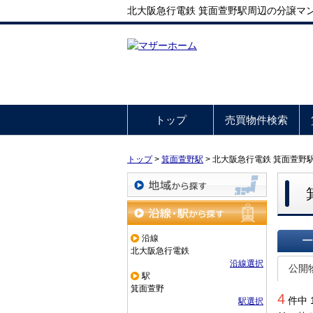
北大阪急行電鉄 箕面萱野駅周辺の分譲マ
トップ
売買物件検索
トップ
>
箕面萱野駅
>
北大阪急行電鉄 箕面萱野
地域から探す
沿線・駅から探す
沿線
北大阪急行電鉄
一覧で
沿線選択
公開
駅
箕面萱野
4
件中 
駅選択