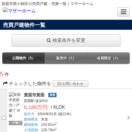
箕面市西小校区の売買戸建・売家一覧｜マザーホーム
売買戸建物件一覧
検索条件を変更
公開物件（5）
販売中（5）
会員限定（3）
5
件
チェックした物件を
お問い合わせ
箕面市箕面
新着
箕面駅
徒歩6分
5,180万円
/ 4LDK
築年月
2004年03月
(築22年)
建物構造
木造
一戸建て
2
建物面積
103.91m
2
土地面積
126.79m