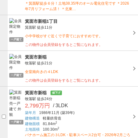
＊箕面駅徒歩６分！土地38.35坪のオール電化住宅です ＊2026
年7月リフォーム済！ ＊北東…
箕面市新稲1丁目
箕面駅
徒歩11分
小中学校がすぐ近くで子育てにおすすめです。
一戸建て
この物件は会員登録をするとご覧になれます。
箕面市新稲
牧落駅
徒歩21分
全室南向きの４LDK
一戸建て
この物件は会員登録をするとご覧になれます。
箕面市新稲
値下げ
牧落駅
徒歩24分
2,799万円
/ 3LDK
築年月
1986年11月
(築39年)
建物構造
軽量鉄骨造
一戸建て
2
建物面積
81.84m
2
土地面積
100.30m
パナホーム施工の３LDK・駐車スペース2台可・2026年2月ごろ