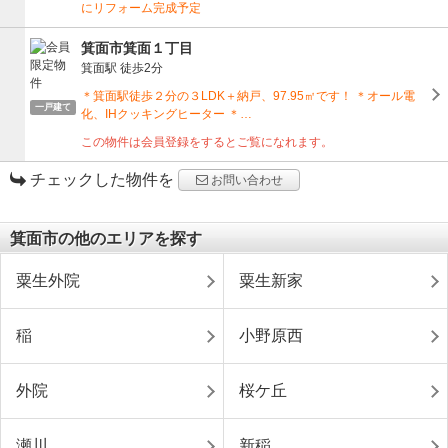
にリフォーム完成予定
箕面市箕面１丁目
箕面駅
徒歩2分
＊箕面駅徒歩２分の３LDK＋納戸、97.95㎡です！ ＊オール電
一戸建て
化、IHクッキングヒーター ＊…
この物件は会員登録をするとご覧になれます。
チェックした物件を
お問い合わせ
箕面市の他のエリアを探す
粟生外院
粟生新家
稲
小野原西
外院
桜ケ丘
瀬川
新稲