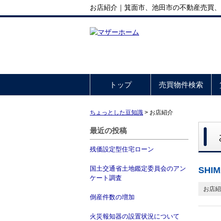
お店紹介｜箕面市、池田市の不動産売買、
トップ
売買物件検索
ちょっとした豆知識
>
お店紹介
最近の投稿
残価設定型住宅ローン
国土交通省土地鑑定委員会のアン
SH
ケート調査
お店紹
倒産件数の増加
火災報知器の設置状況について