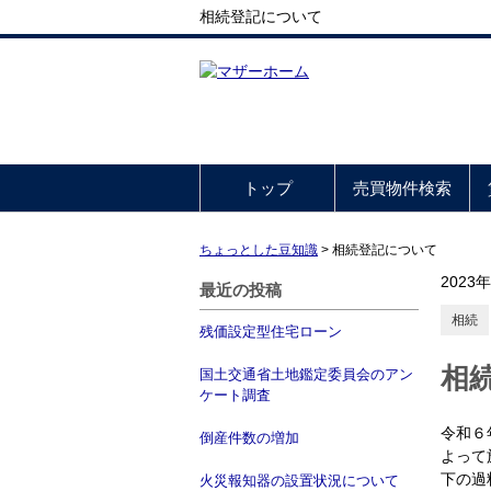
相続登記について
トップ
売買物件検索
ちょっとした豆知識
>
相続登記について
2023
最近の投稿
相続
残価設定型住宅ローン
相
国土交通省土地鑑定委員会のアン
ケート調査
令和６
倒産件数の増加
よって
下の過
火災報知器の設置状況について