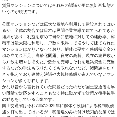
賃貸マンションについてはそれらの認識が更に無計画状態と
いうのが現状です。
公団マンションなどは広大な敷地を利用して建設されてはい
るが、全体の割合では日本は民間企業主導で建てられてきた
経緯があり、利益を求めて当然に敷地に対しての建蔽率、容
積率は最大限に利用し、戸数を限界まで増やして建てられた
マンションばかりとなっており、解体に要する修繕積立金の
積み立て金不足、高齢化問題、資材の高騰、現在の総戸数か
ら戸数を増やし増えた戸数分を売却しそれを建築資金に充当
するなどの手法も取りたくても取れないなど、諸問題をたく
さん抱えており建替え決議や大規模修繕が進んでいないマン
ションが多く存在します。
かなり昔から言われていた問題だったのだが国土交通省も早
い段階で対応をすることもなく特に動かずで対策が後手後手
の動きをしている印象です。
国土交通省は令和7年の2025年に解体や改修による税制度優
遇を打ち出してはいるが、税優遇のみの付け焼刃的な策では